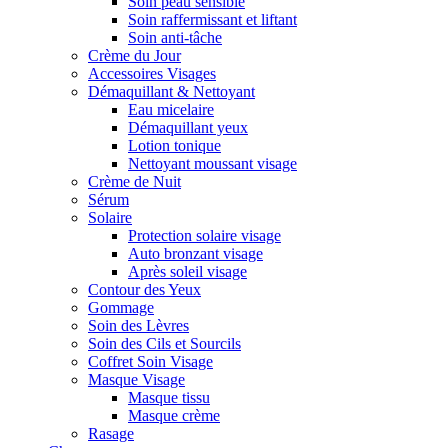
Soin peau sensible
Soin raffermissant et liftant
Soin anti-tâche
Crème du Jour
Accessoires Visages
Démaquillant & Nettoyant
Eau micelaire
Démaquillant yeux
Lotion tonique
Nettoyant moussant visage
Crème de Nuit
Sérum
Solaire
Protection solaire visage
Auto bronzant visage
Après soleil visage
Contour des Yeux
Gommage
Soin des Lèvres
Soin des Cils et Sourcils
Coffret Soin Visage
Masque Visage
Masque tissu
Masque crème
Rasage