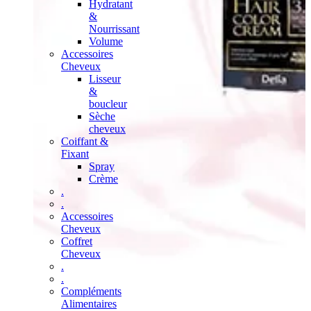
Hydratant
&
Nourrissant
Volume
Accessoires
Cheveux
Lisseur
&
boucleur
Sèche
cheveux
Coiffant &
Fixant
Spray
Crème
.
.
Accessoires
Cheveux
Coffret
Cheveux
.
.
Compléments
Alimentaires