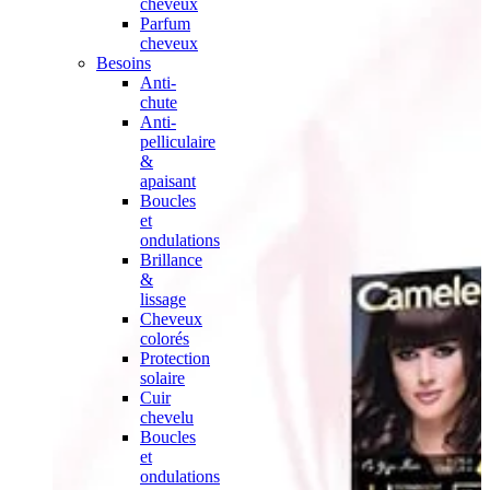
cheveux
Parfum
cheveux
Besoins
Anti-
chute
Anti-
pelliculaire
&
apaisant
Boucles
et
ondulations
Brillance
&
lissage
Cheveux
colorés
Protection
solaire
Cuir
chevelu
Boucles
et
ondulations