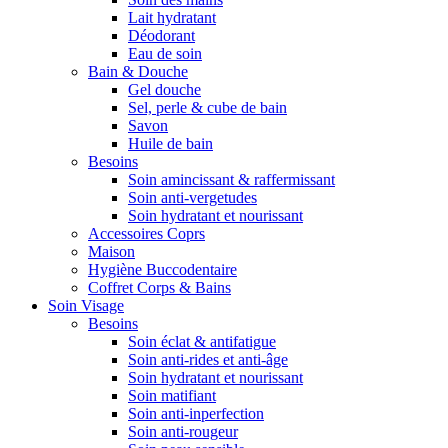
Lait hydratant
Déodorant
Eau de soin
Bain & Douche
Gel douche
Sel, perle & cube de bain
Savon
Huile de bain
Besoins
Soin amincissant & raffermissant
Soin anti-vergetudes
Soin hydratant et nourissant
Accessoires Coprs
Maison
Hygiène Buccodentaire
Coffret Corps & Bains
Soin Visage
Besoins
Soin éclat & antifatigue
Soin anti-rides et anti-âge
Soin hydratant et nourissant
Soin matifiant
Soin anti-inperfection
Soin anti-rougeur