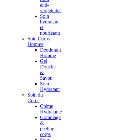
anti-
vergetudes
Soin
hydratant
et
nourissant
Soin Corps
Homme
Déodorant
Homme
Gel
Douche
&
Savon
Soin
Hydratant
Soin du
Corps
Crème
Hydratante
Gommage
&
peeling
corps
Soin