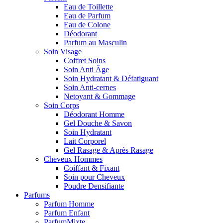
Eau de Toillette
Eau de Parfum
Eau de Colone
Déodorant
Parfum au Masculin
Soin Visage
Coffret Soins
Soin Anti Âge
Soin Hydratant & Défatiguant
Soin Anti-cernes
Netoyant & Gommage
Soin Corps
Déodorant Homme
Gel Douche & Savon
Soin Hydratant
Lait Corporel
Gel Rasage & Après Rasage
Cheveux Hommes
Coiffant & Fixant
Soin pour Cheveux
Poudre Densifiante
Parfums
Parfum Homme
Parfum Enfant
ParfumMixte