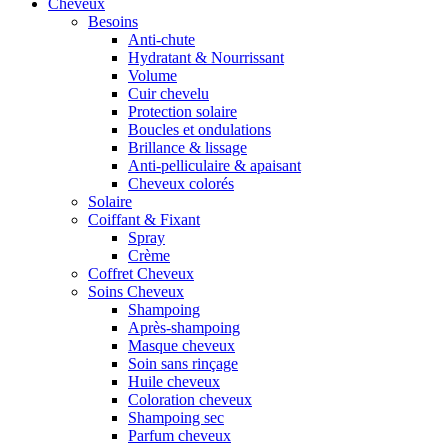
Cheveux
Besoins
Anti-chute
Hydratant & Nourrissant
Volume
Cuir chevelu
Protection solaire
Boucles et ondulations
Brillance & lissage
Anti-pelliculaire & apaisant
Cheveux colorés
Solaire
Coiffant & Fixant
Spray
Crème
Coffret Cheveux
Soins Cheveux
Shampoing
Après-shampoing
Masque cheveux
Soin sans rinçage
Huile cheveux
Coloration cheveux
Shampoing sec
Parfum cheveux