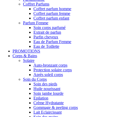
Coffret Parfums
Coffret parfum homme
Coffret parfum femme
Coffret parfum enfant
Parfum Femme
Soin corps parfumé
Extrait de parfun
Parfin cheveux
Eau de Parfum Femme
Eau de Toillette
PROMOTIONS
Corps & Bains
Solaire
Auto-bronzant corps
Protection solaire corps
Après soleil corps
Soin du Corps
Soin des pieds
Huile nourissant
Soin jambe lourde
Epilation
Crème Hydratante
Gommage & peeling corps
Lait Eclaircissant
Soin des mains