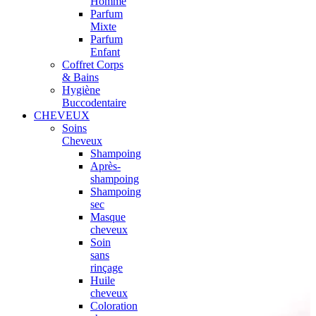
Homme
Parfum
Mixte
Parfum
Enfant
Coffret Corps
& Bains
Hygiène
Buccodentaire
CHEVEUX
Soins
Cheveux
Shampoing
Après-
shampoing
Shampoing
sec
Masque
cheveux
Soin
sans
rinçage
Huile
cheveux
Coloration