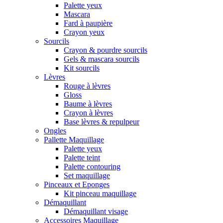
Palette yeux
Mascara
Fard à paupière
Crayon yeux
Sourcils
Crayon & pourdre sourcils
Gels & mascara sourcils
Kit sourcils
Lèvres
Rouge à lèvres
Gloss
Baume à lèvres
Crayon à lèvres
Base lèvres & repulpeur
Ongles
Pallette Maquillage
Palette yeux
Palette teint
Palette contouring
Set maquillage
Pinceaux et Eponges
Kit pinceau maquillage
Démaquillant
Démaquillant visage
Accessoires Maquillage