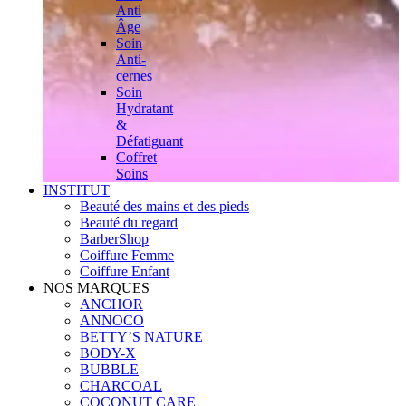
Anti
Âge
Soin
Anti-
cernes
Soin
Hydratant
&
Défatiguant
Coffret
Soins
INSTITUT
Beauté des mains et des pieds
Beauté du regard
BarberShop
Coiffure Femme
Coiffure Enfant
NOS MARQUES
ANCHOR
ANNOCO
BETTY’S NATURE
BODY-X
BUBBLE
CHARCOAL
COCONUT CARE