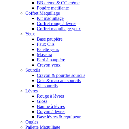
BB crème & CC crème
Poudre matifiante
Coffret Maquillage
Kit maquillage
Coffret rouge à lèvres
Coffret maquillage yeux
Yeux
Base paupière
Faux Cils
Palette yeux
Mascara
Fard à paupière
Crayon yeux
Sourcils
Crayon & pourdre sourcils
Gels & mascara sourcils
Kit sourcils
Lèvres
Rouge à lèvres
Gloss
Baume à lèvres
Crayon à lèvres
Base lèvres & repulpeur
Ongles
Pallette Maquillage