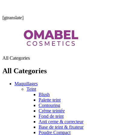
Vente de produits cosmétiques européens, américains originaux
[gtranslate]
All Categories
All Categories
Maquillages
Teint
Blush
Palette teint
Contouring
Crème teintée
Fond de teint
Anti cerne & correcteur
Base de teint & fixateur
Poudre Compact