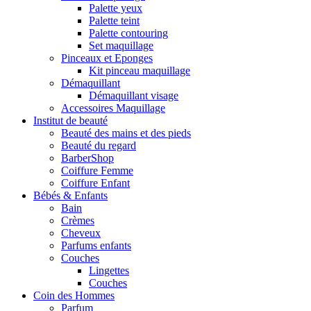
Palette yeux
Palette teint
Palette contouring
Set maquillage
Pinceaux et Eponges
Kit pinceau maquillage
Démaquillant
Démaquillant visage
Accessoires Maquillage
Institut de beauté
Beauté des mains et des pieds
Beauté du regard
BarberShop
Coiffure Femme
Coiffure Enfant
Bébés & Enfants
Bain
Crèmes
Cheveux
Parfums enfants
Couches
Lingettes
Couches
Coin des Hommes
Parfum