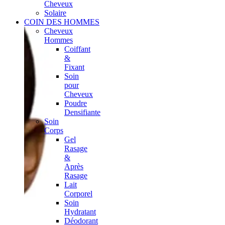
Cheveux
Solaire
COIN DES HOMMES
Cheveux
Hommes
Coiffant
&
Fixant
Soin
pour
Cheveux
Poudre
Densifiante
Soin
Corps
Gel
Rasage
&
Après
Rasage
Lait
Corporel
Soin
Hydratant
Déodorant