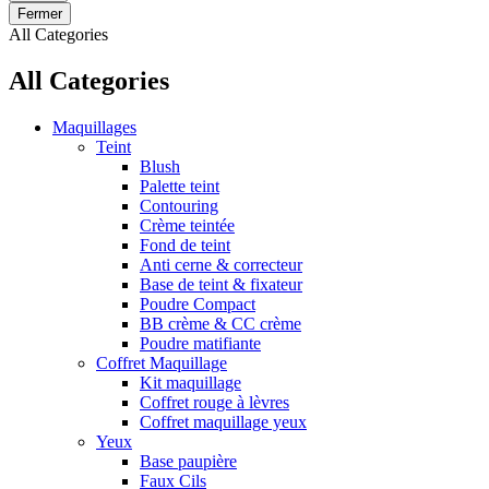
Fermer
All Categories
All Categories
Maquillages
Teint
Blush
Palette teint
Contouring
Crème teintée
Fond de teint
Anti cerne & correcteur
Base de teint & fixateur
Poudre Compact
BB crème & CC crème
Poudre matifiante
Coffret Maquillage
Kit maquillage
Coffret rouge à lèvres
Coffret maquillage yeux
Yeux
Base paupière
Faux Cils