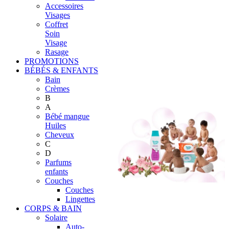
Accessoires
Visages
Coffret
Soin
Visage
Rasage
PROMOTIONS
BÉBÉS & ENFANTS
Bain
Crèmes
B
A
Bébé mangue
Huiles
Cheveux
C
D
Parfums
enfants
Couches
Couches
Lingettes
CORPS & BAIN
Solaire
Auto-