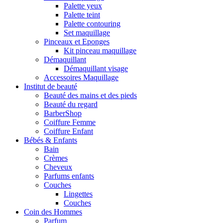
Palette yeux
Palette teint
Palette contouring
Set maquillage
Pinceaux et Eponges
Kit pinceau maquillage
Démaquillant
Démaquillant visage
Accessoires Maquillage
Institut de beauté
Beauté des mains et des pieds
Beauté du regard
BarberShop
Coiffure Femme
Coiffure Enfant
Bébés & Enfants
Bain
Crèmes
Cheveux
Parfums enfants
Couches
Lingettes
Couches
Coin des Hommes
Parfum