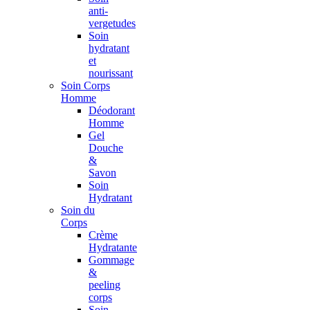
anti-
vergetudes
Soin
hydratant
et
nourissant
Soin Corps
Homme
Déodorant
Homme
Gel
Douche
&
Savon
Soin
Hydratant
Soin du
Corps
Crème
Hydratante
Gommage
&
peeling
corps
Soin