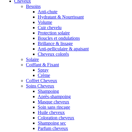
Cheveux
Besoins
Anti-chute
Hydratant & Nourrissant
Volume
Cuir chevelu
Protection solaire
Boucles et ondulations
Brillance & lissage
Anti-pelliculaire & apaisant
Cheveux colorés
Solaire
Coiffant & Fixant
Spray
Crème
Coffret Cheveux
Soins Cheveux
Shampoing
Après-shampoing
Masque cheveux
Soin sans rinçage
Huile cheveux
Coloration cheveux
Shampoing sec
Parfum cheveux