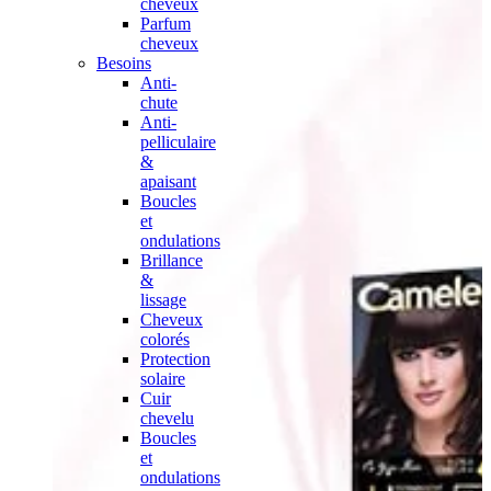
cheveux
Parfum
cheveux
Besoins
Anti-
chute
Anti-
pelliculaire
&
apaisant
Boucles
et
ondulations
Brillance
&
lissage
Cheveux
colorés
Protection
solaire
Cuir
chevelu
Boucles
et
ondulations