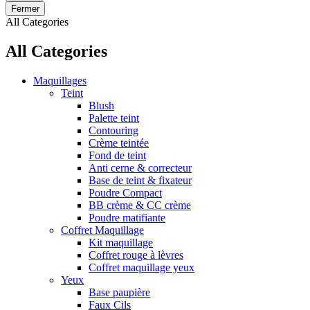
Fermer
All Categories
All Categories
Maquillages
Teint
Blush
Palette teint
Contouring
Crème teintée
Fond de teint
Anti cerne & correcteur
Base de teint & fixateur
Poudre Compact
BB crème & CC crème
Poudre matifiante
Coffret Maquillage
Kit maquillage
Coffret rouge à lèvres
Coffret maquillage yeux
Yeux
Base paupière
Faux Cils