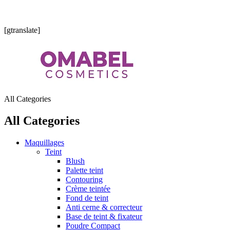
Vente de produits cosmétiques européens, américains originaux
[gtranslate]
All Categories
All Categories
Maquillages
Teint
Blush
Palette teint
Contouring
Crème teintée
Fond de teint
Anti cerne & correcteur
Base de teint & fixateur
Poudre Compact