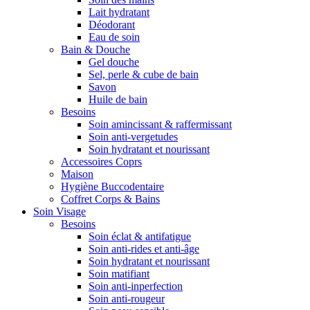
Lait hydratant
Déodorant
Eau de soin
Bain & Douche
Gel douche
Sel, perle & cube de bain
Savon
Huile de bain
Besoins
Soin amincissant & raffermissant
Soin anti-vergetudes
Soin hydratant et nourissant
Accessoires Coprs
Maison
Hygiène Buccodentaire
Coffret Corps & Bains
Soin Visage
Besoins
Soin éclat & antifatigue
Soin anti-rides et anti-âge
Soin hydratant et nourissant
Soin matifiant
Soin anti-inperfection
Soin anti-rougeur