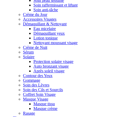
Soin peau sensible
Soin raffermissant et liftant
Soin anti-tâche
Crème du Jour
Accessoires Visages
Démaquillant & Nettoyant
Eau micelaire
Démaquillant yeux
Lotion tonique
Nettoyant moussant visage
Crème de Nuit
Sérum
Solaire
Protection solaire visage
Auto bronzant visage
Après soleil visage
Contour des Yeux
Gommage
Soin des Lèvres
Soin des Cils et Sourcils
Coffret Soin Visage
Masque Visage
Masque tissu
Masque crème
Rasage