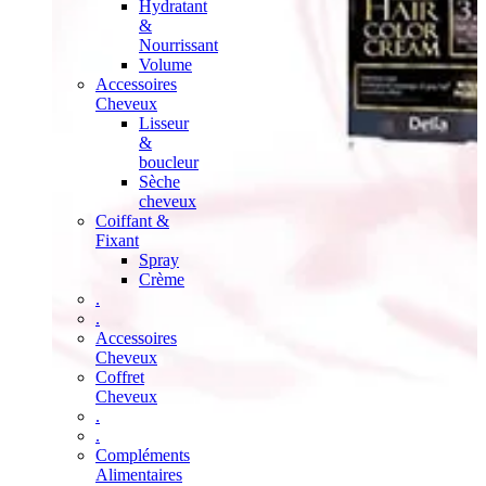
Hydratant
&
Nourrissant
Volume
Accessoires
Cheveux
Lisseur
&
boucleur
Sèche
cheveux
Coiffant &
Fixant
Spray
Crème
.
.
Accessoires
Cheveux
Coffret
Cheveux
.
.
Compléments
Alimentaires