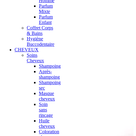
Homme
Parfum
Mixte
Parfum
Enfant
Coffret Corps
& Bains
Hygiène
Buccodentaire
CHEVEUX
Soins
Cheveux
Shampoing
Après-
shampoing
Shampoing
sec
Masque
cheveux
Soin
sans
rinçage
Huile
cheveux
Coloration