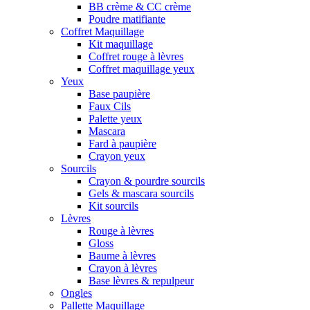
BB crème & CC crème
Poudre matifiante
Coffret Maquillage
Kit maquillage
Coffret rouge à lèvres
Coffret maquillage yeux
Yeux
Base paupière
Faux Cils
Palette yeux
Mascara
Fard à paupière
Crayon yeux
Sourcils
Crayon & pourdre sourcils
Gels & mascara sourcils
Kit sourcils
Lèvres
Rouge à lèvres
Gloss
Baume à lèvres
Crayon à lèvres
Base lèvres & repulpeur
Ongles
Pallette Maquillage