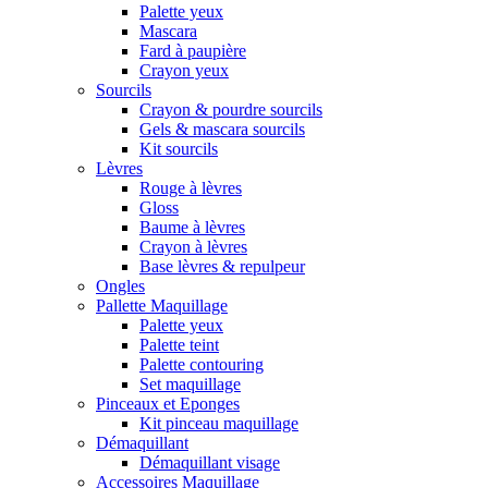
Palette yeux
Mascara
Fard à paupière
Crayon yeux
Sourcils
Crayon & pourdre sourcils
Gels & mascara sourcils
Kit sourcils
Lèvres
Rouge à lèvres
Gloss
Baume à lèvres
Crayon à lèvres
Base lèvres & repulpeur
Ongles
Pallette Maquillage
Palette yeux
Palette teint
Palette contouring
Set maquillage
Pinceaux et Eponges
Kit pinceau maquillage
Démaquillant
Démaquillant visage
Accessoires Maquillage