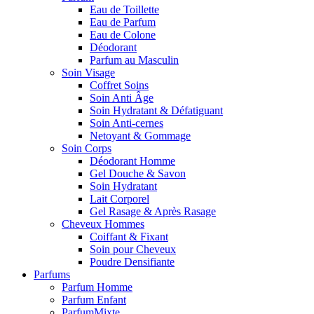
Eau de Toillette
Eau de Parfum
Eau de Colone
Déodorant
Parfum au Masculin
Soin Visage
Coffret Soins
Soin Anti Âge
Soin Hydratant & Défatiguant
Soin Anti-cernes
Netoyant & Gommage
Soin Corps
Déodorant Homme
Gel Douche & Savon
Soin Hydratant
Lait Corporel
Gel Rasage & Après Rasage
Cheveux Hommes
Coiffant & Fixant
Soin pour Cheveux
Poudre Densifiante
Parfums
Parfum Homme
Parfum Enfant
ParfumMixte