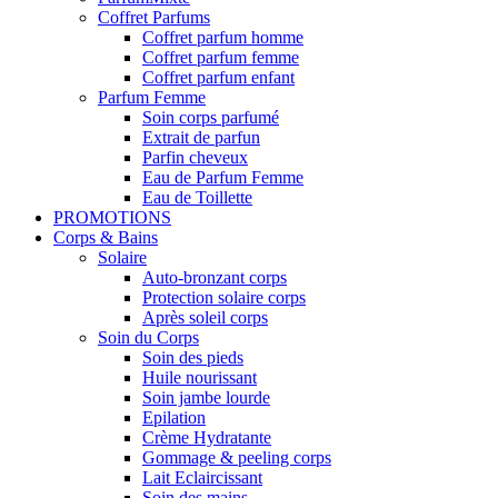
Coffret Parfums
Coffret parfum homme
Coffret parfum femme
Coffret parfum enfant
Parfum Femme
Soin corps parfumé
Extrait de parfun
Parfin cheveux
Eau de Parfum Femme
Eau de Toillette
PROMOTIONS
Corps & Bains
Solaire
Auto-bronzant corps
Protection solaire corps
Après soleil corps
Soin du Corps
Soin des pieds
Huile nourissant
Soin jambe lourde
Epilation
Crème Hydratante
Gommage & peeling corps
Lait Eclaircissant
Soin des mains