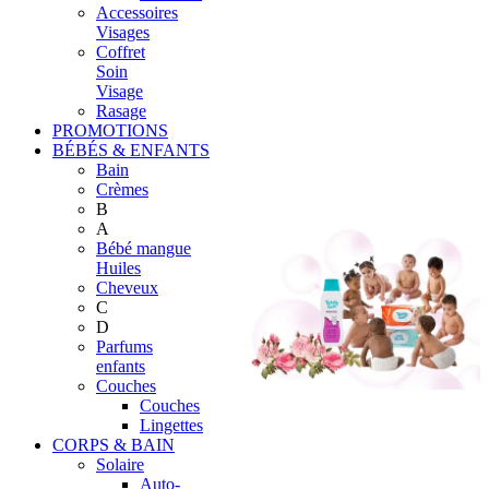
Accessoires
Visages
Coffret
Soin
Visage
Rasage
PROMOTIONS
BÉBÉS & ENFANTS
Bain
Crèmes
B
A
Bébé mangue
Huiles
Cheveux
C
D
Parfums
enfants
Couches
Couches
Lingettes
CORPS & BAIN
Solaire
Auto-