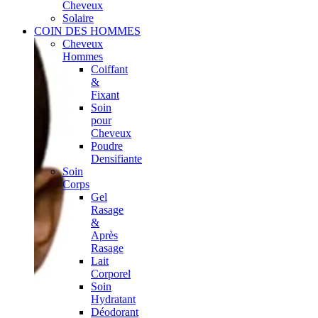
Cheveux
Solaire
COIN DES HOMMES
Cheveux
Hommes
Coiffant
&
Fixant
Soin
pour
Cheveux
Poudre
Densifiante
Soin
Corps
Gel
Rasage
&
Après
Rasage
Lait
Corporel
Soin
Hydratant
Déodorant